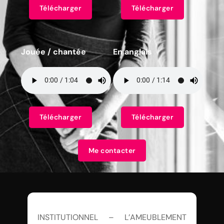
Télécharger
Télécharger
Jouée / chantée
En anglais
Télécharger
Télécharger
Me contacter
INSTITUTIONNEL – L’AMEUBLEMENT