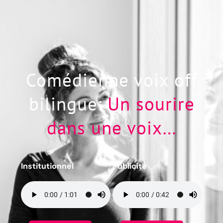
Comédienne voix off
bilingue:
Un sourire
dans une voix…
Institutionnel
Publicité